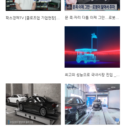
문 콕·자리 다툼 이제 그만…로봇이 주차 '척척'
팍스경제TV [클로즈업 기업현장] 방송
최고의 성능으로 국내시장 진입 _ 주종형(Follow Me) Robot Thouzer