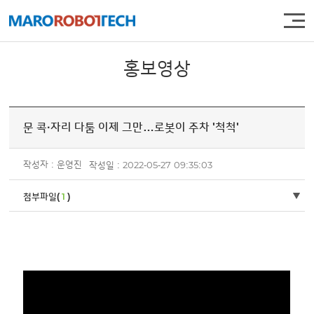
주메뉴 바로가기
컨텐츠 바로가기
홍보영상
문 콕·자리 다툼 이제 그만…로봇이 주차 '척척'
작성자 : 운영진
작성일 : 2022-05-27 09:35:03
첨부파일(
1
)